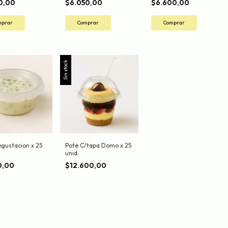
50,00
$6.050,00
$6.600,00
Sin stock
egustacion x 25
Pote C/tapa Domo x 25
unid.
0,00
$12.600,00