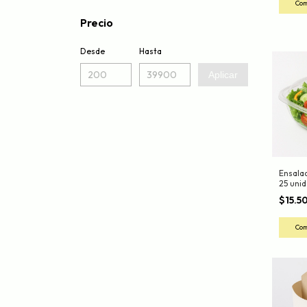
Precio
Desde
Hasta
Aplicar
Ensala
25 unid
$15.5