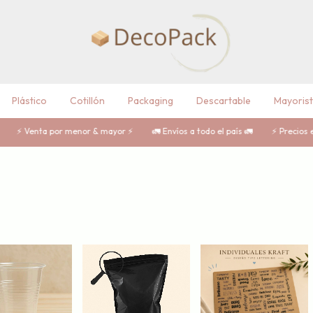
Plástico
Cotillón
Packaging
Descartable
Mayoris
or menor & mayor ⚡️
🚛 Envíos a todo el país 🚛
⚡ Precios en TRANSFERE