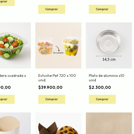
dera cuadrada x
Estuche Pet 720 x 100
Plato de aluminio x10
.
unid.
unid
00,00
$39.900,00
$2.300,00
Comprar