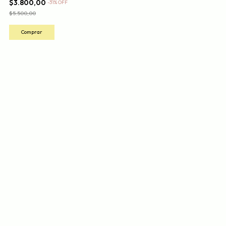
$3.800,00
-
31
%
OFF
$5.500,00