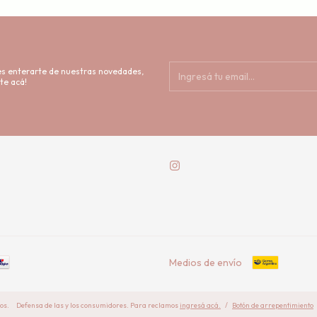
res enterarte de nuestras novedades,
te acá!
Medios de envío
os.
Defensa de las y los consumidores. Para reclamos
ingresá acá.
/
Botón de arrepentimiento