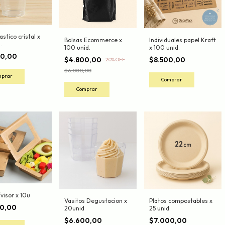
astico cristal x
Bolsas Ecommerce x
Individuales papel Kraft
.
100 unid.
x 100 unid.
00,00
$4.800,00
$8.500,00
-
20
%
OFF
$6.000,00
/visor x 10u
Vasitos Degustacion x
Platos compostables x
00,00
20unid
25 unid.
$6.600,00
$7.000,00