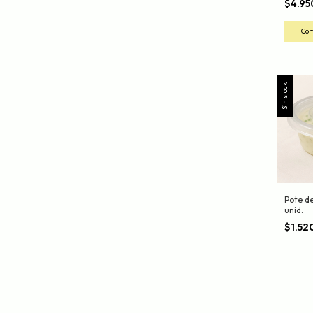
$4.9
Sin stock
Pote d
unid.
$1.52