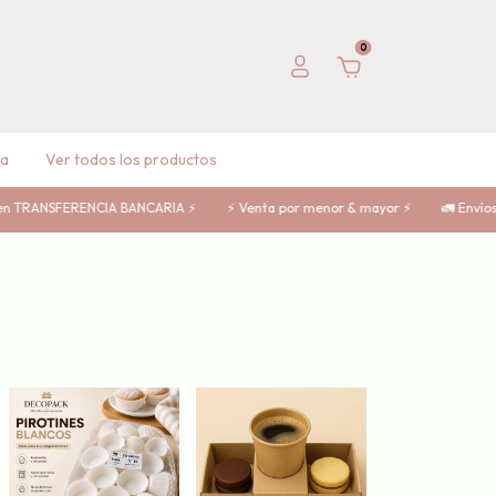
0
ta
Ver todos los productos
NCIA BANCARIA ⚡
⚡️ Venta por menor & mayor ⚡️
🚛 Envíos a todo el país