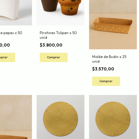
de papas x 50
Pirotines Tulipan x 50
unid
00,00
$3.800,00
Molde de Budin x 25
unid
$3.570,00