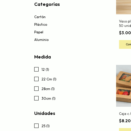
Categorías
Cartón
Vaso pl
Plástico
50 unid
Papel
$3.0
Aluminio
Medida
12 (1)
22 Cm (1)
28cm (1)
30cm (1)
Unidades
Caja c 
$8.2
25 (1)